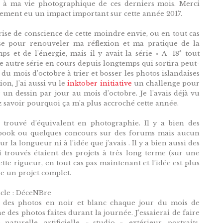
e à ma vie photographique de ces derniers mois. Merci
alement eu un impact important sur cette année 2017.
ise de conscience de cette moindre envie, ou en tout cas
se pour renouveler ma réflexion et ma pratique de la
s et de l’énergie, mais il y avait la série « A -18° tout
 autre série en cours depuis longtemps qui sortira peut-
e du mois d’octobre à trier et bosser les photos islandaises
ion, J’ai aussi vu le
inktober initiative
un challenge pour
r un dessin par jour au mois d’octobre. Je l’avais déjà vu
z savoir pourquoi ça m’a plus accroché cette année.
 trouvé d’équivalent en photographie. Il y a bien des
cebook ou quelques concours sur des forums mais aucun
 la longueur ni à l’idée que j’avais . Il y a bien aussi des
i trouvés étaient des projets à très long terme (sur une
tte rigueur, en tout cas pas maintenant et l’idée est plus
e un projet complet.
ticle : DéceNBre
e des photos en noir et blanc chaque jour du mois de
 des photos faites durant la journée. J’essaierai de faire
aturelle, artificielle, « studio », extérieur, portraits,