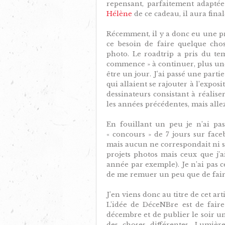
repensant, parfaitement adapté
Hélène
de ce cadeau, il aura fin
Récemment, il y a donc eu une pr
ce besoin de faire quelque cho
photo. Le roadtrip a pris du temp
commence » à continuer, plus une
être un jour. J’ai passé une parti
qui allaient se rajouter à l’exposit
dessinateurs consistant à réalise
les années précédentes, mais alle
En fouillant un peu je n’ai pas
« concours » de 7 jours sur fa
mais aucun ne correspondait ni sur
projets photos mais ceux que j’a
année par exemple). Je n’ai pas ce
de me remuer un peu que de fair
J’en viens donc au titre de cet ar
L’idée de DéceNBre est de fair
décembre et de publier le soir une
des choses différentes. Lumière n