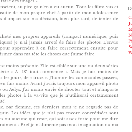
 faire des images ».
scient, au pire ça n’en a eu aucun. Tous les films vus et
D
nsuite de mon propre chef à partir de mon adolescence
C
 d’impact sur ma décision, bien plus tard, de tenter de
J
M
N
acheté mes propres appareils (compact numérique, puis
P
ques) je n’ai jamais arrêté de faire des photos. L’envie
S
d pour apprendre à en faire correctement, ensuite pour
W
ffirmer dans ma tête les choses que j’aime faire.
est moins présente. Elle est ciblée sur une ou deux séries
série « A -18° tout commence ». Mais je fais moins de
s les jours, de « trucs ». J’honore les commandes passées,
j’en fais moins. Avant j’avais toujours mon appareil photo
e ou Aelys. J’ai moins envie de shooter tout et n’importe
des photos à la va-vite que je n’utiliserai certainement
té.
que, par flemme, ces derniers mois je ne regarde pas de
uin. Les idées que je n’ai pas encore concrétisées sont
es ou aucune qui reste, qui soit assez forte pour me dire
t vraiment » Bref je n’alimente pas mon imagination ou ma