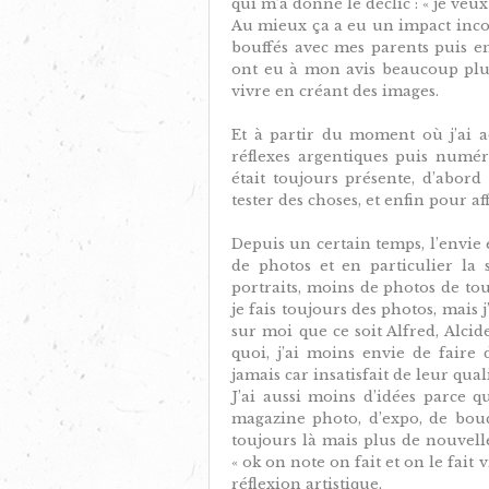
qui m’a donné le déclic : « je veux
Au mieux ça a eu un impact incon
bouffés avec mes parents puis e
ont eu à mon avis beaucoup plus
vivre en créant des images.
Et à partir du moment où j’ai 
réflexes argentiques puis numéri
était toujours présente, d’abor
tester des choses, et enfin pour a
Depuis un certain temps, l’envie 
de photos et en particulier la 
portraits, moins de photos de tou
je fais toujours des photos, mais 
sur moi que ce soit Alfred, Alcid
quoi, j’ai moins envie de faire 
jamais car insatisfait de leur quali
J’ai aussi moins d’idées parce 
magazine photo, d’expo, de bouq
toujours là mais plus de nouvell
« ok on note on fait et on le fai
réflexion artistique.