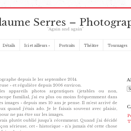
laume Serres – Photogra
"Again and again"
Détails
Ici et ailleurs
»
Portraits
Théâtre
Tournages
otographe depuis le 1er septembre 2014.
A
ieuse » et régulière depuis 2006 environ.
A
les appareils photos argentiques (jetables ou non,
scope familial, j’ai eu plus ou moins fréquemment dans
es images » depuis mes 10 ans je pense. Il m’est arrivé de
C
x quand j’étais ado. Je le faisais souvent avec plaisir,
pour ne pas être sur les images.
P
’avais plutôt oublié jusqu’à récemment. Quand j’ai décidé
T
on sérieuse, cet « historique » n’a jamais été cette chose