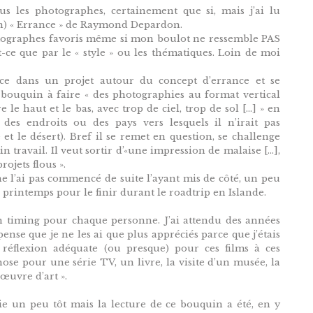
ous les photographes, certainement que si, mais j’ai lu
on) « Errance » de Raymond Depardon.
hotographes favoris même si mon boulot ne ressemble PAS
ce que par le « style » ou les thématiques. Loin de moi
ce dans un projet autour du concept d’errance et se
e bouquin à faire « des photographies au format vertical
e le haut et le bas, avec trop de ciel, trop de sol […] » en
 des endroits ou des pays vers lesquels il n’irait pas
 et le désert). Bref il se remet en question, se challenge
n travail. Il veut sortir d’«une impression de malaise […],
ojets flous ».
 ne l’ai pas commencé de suite l’ayant mis de côté, un peu
au printemps pour le finir durant le roadtrip en Islande.
 timing pour chaque personne. J’ai attendu des années
 pense que je ne les ai que plus appréciés parce que j’étais
 réflexion adéquate (ou presque) pour ces films à ces
se pour une série TV, un livre, la visite d’un musée, la
œuvre d’art ».
ie un peu tôt mais la lecture de ce bouquin a été, en y