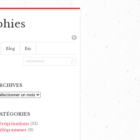
phies
Blog
Bio
RCHIVES
rchives
ATÉGORIES
érégrinations
(31)
élégrammes
(8)