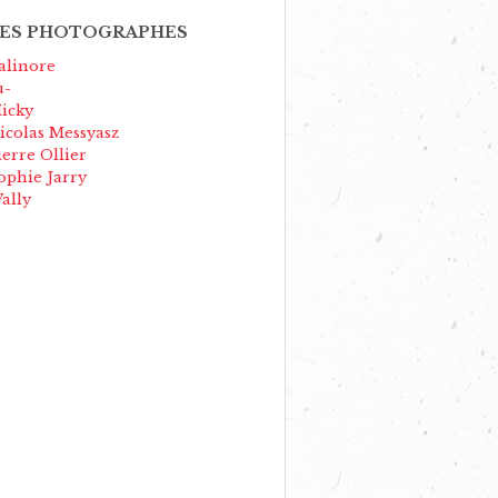
ES PHOTOGRAPHES
alinore
u-
icky
icolas Messyasz
ierre Ollier
ophie Jarry
ally