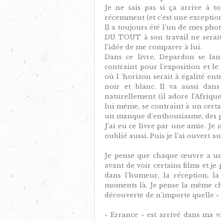
Je ne sais pas si ça arrive à t
récemment (et c’est une excepti
Il a toujours été l’un de mes p
DU TOUT à son travail ne serait-
l’idée de me comparer à lui.
Dans ce livre, Depardon se lan
contraint pour l’exposition et l
où l ‘horizon serait à égalité entr
noir et blanc. Il va aussi dans
naturellement (il adore l’Afrique
lui même, se contraint à un certai
un manque d’enthousiasme, des pr
J’ai eu ce livre par une amie. Je
oublié aussi. Puis je l’ai ouvert 
Je pense que chaque œuvre a un
avant de voir certains films et je
dans l’humeur, la réception, la
moments là. Je pense la même cho
découverte de n’importe quelle « 
« Errance » est arrivé dans ma v